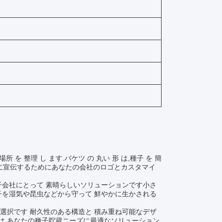
 を 整理 し ます.バケツ の 丸い 形 は,種子 を 簡
ドを顧客に宣伝するためにあなたの会社のロゴとカスタマイ
子会社にとって 素晴らしいソリューションです小さ
子を湿気や昆虫などから守って 鮮やかに生かされる
選択です 耐久性のある構造と 積み重ね可能なデザ
は あなたの種子貯蔵ニーズに最適なソリューション