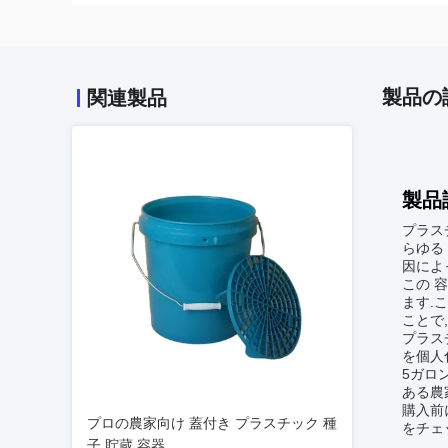
製品の
関連製品
製品
プラスチ
らゆる 
因によ
この 容
ます.
ことで
プラス
を個人
5ガロ
ある農
購入前
プロの農家向け 蓋付き プラスチック 種
をチェ
子 貯蔵 容器