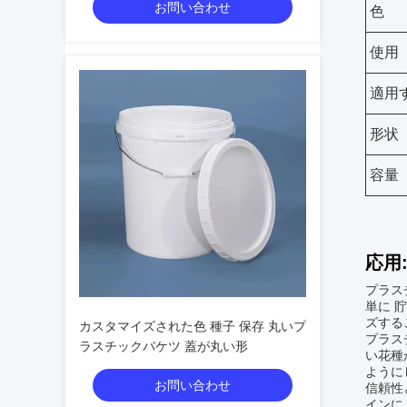
お問い合わせ
色
使用
適用
形状
容量
応用
プラスチ
単に 
ズする
カスタマイズされた色 種子 保存 丸いプ
プラス
ラスチックバケツ 蓋が丸い形
い花種
ように
お問い合わせ
信頼性
インに