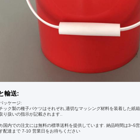
と輸送:
パッケージ:
チック製の種子バケツはそれぞれ,適切なマッシング材料を装着した紙箱
取り扱いの指示が記載されます..
カ国内での注文には無料の標準送料を提供しています. 納品時間は3~5営
す配達まで 7-10 営業日をお待ちください