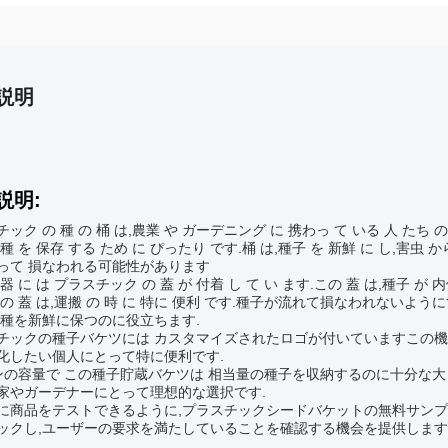
説明
説明:
ック の 種 の 桶 は,農業 や ガーデニング に 携わっ て いる 人 たち の 
種 を 保存 する ため に ぴったり です.桶 は,種子 を 新鮮 に し,害虫 
って 損なわれる可能性があります
器 に は プラスチック の 蓋 が 付着 し て い ます.この 蓋 は,種子 が 
この 蓋 は,運搬 の 時 に 特に 便利 です.種子が流れて損なわれない
,種を新鮮に保つのに役立ちます.
チックの種子バケツには カスタマイズされたロゴが付いていますこの機
化したい個人にとって特に便利です.
ンの容量で この種子貯蔵バケツは 相当量の種子を収納するのに十分な
家やガーデナーにとって理想的な選択です.
に商品をテストできるように,プラスチックシードバケットの無料サンプ
ックし,ユーザーの要求を満たしていることを確認する機会を提供します.