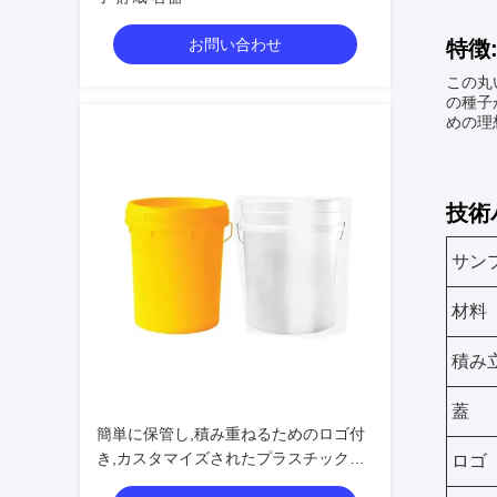
お問い合わせ
特徴
この丸
の種子
めの理
技術
サン
材料
積み
蓋
簡単に保管し,積み重ねるためのロゴ付
き,カスタマイズされたプラスチック種
ロゴ
子バケツ