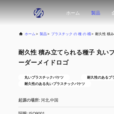
ホーム
製品
ホーム
>
製品
>
プラスチック の 種 の 桶
>
耐久性 積
耐久性 積み立てられる種子 丸い
ーダーメイドロゴ
丸いプラスチックバケツ
耐久性のあるプ
耐久性のある丸いプラスチックバケツ
起源の場所:
河北,中国
証明:
ISO9001