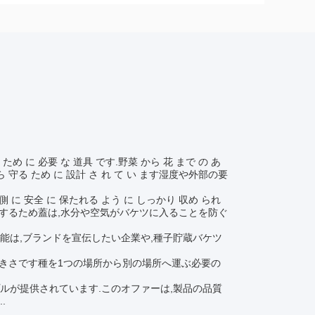
ため に 必要 な 道具 です.野菜 から 花 まで の あ
から 守る ため に 設計 さ れ て い ます湿度や外部の要
内側 に 安全 に 保たれる よう に しっかり 収め られ
ようにするため蓋は,水分や空気がバケツに入ることを防ぐ
能は,ブランドを宣伝したい企業や,種子貯蔵バケツ
大きさです種を1つの場所から別の場所へ運ぶ必要の
ルが提供されています.このオファーは,製品の品質
.