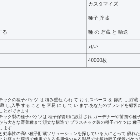
カスタマイズ
種子 貯蔵
する
種 の 貯蔵 と 輸送
丸い
40000枚
:
ックの種子バケツ は 積み重ね られ て おり,スペース を 節約 し,貯蔵 場所
貯蔵 し,入手 する こと を 容易 に し て い ます.あなたのブラン
ことができます.
チック製の種子バケツは 種子保管用に設計され ガーデナーや苗圃や種
から大きな野菜種まで頑丈な構造で プラスチック製の種子バケツは 種
します
と効率性の高い種子貯蔵ソリューションを探している人にとって 優れた
より様々な環境で使用できる多用性のある製品です植物種子保管バケツ