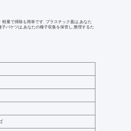
 軽量で掃除も簡単です. プラスチック蓋は,あなた
ク種子バケツは,あなたの種子収集を保管し,整理するた
ゴ