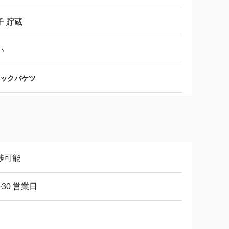
子 貯蔵
い
ックバケツ
渉可能
~30 営業日