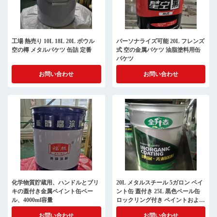
工場 熱売り 10L 18L 20L ボウル
パーソナライズ可能 20L フレンズ
空の樽 メタルバケツ 缶詰 定番
式 空の金属バケツ 油脂塗料用缶
バケツ
お問い合わせ
お問い合わせ
化学物質貯蔵用、ハンドルとブリ
20L メタルスチール 5ガロン ペイ
キの蓋付き金属ペイント缶ペー
ント缶 蓋付き 25L 黒色ペール缶
ル、4000ml容量
ロックリング付き ペイントおよび
化学薬品包装用ブリキ
お問い合わせ
お問い合わせ