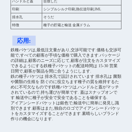
ハンドルと蓋
合致した
印刷
シンプルシルク印刷,熱伝送印刷,IML
排水孔
そうだ
特徴
種子の貯蔵と輸送 金属ドラム
応用:
鉄種バケツは,最低注文量があり,交渉可能です.価格も交渉可
能で,すべての顧客が手頃な価格で購入できます.パッケージ
の詳細は,顧客のニーズに応じて,顧客が注文をカスタマイズ
できるようにする鉄種子バケットの配送時間は 15-30 営業
日間で,顧客が製品を間に合うようにします.
鉄の種子バケツは 排水孔で設計されています 排水孔は 菌類
や菌類の生殖を 防ぐのに役立ちます種子の質を維持するた
めに不可欠なものです鉄種バケツは,ハンドルと蓋がマッチ
されているので,持ち運びが簡単です. 蓋はスナップオンで
す.輸送中に種子が安全で安全であることを確保する.
アイアンシードバケットは銀色で,輸送中に簡単に発見し識
別できます.顧客はまた,独自のロゴでアイアンシードバケッ
トをカスタマイズすることができます.素晴らしいブランド
作りの機会になります.