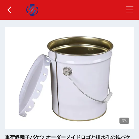
3
/3
重荷鉄種子バケツ オーダーメイドロゴと排水孔の鉄バケ