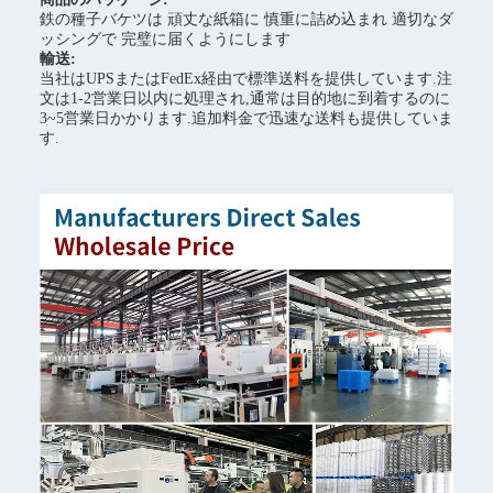
鉄の種子バケツは 頑丈な紙箱に 慎重に詰め込まれ 適切なダ
ッシングで 完璧に届くようにします
輸送:
当社はUPSまたはFedEx経由で標準送料を提供しています.注
文は1-2営業日以内に処理され,通常は目的地に到着するのに
3~5営業日かかります.追加料金で迅速な送料も提供していま
す.