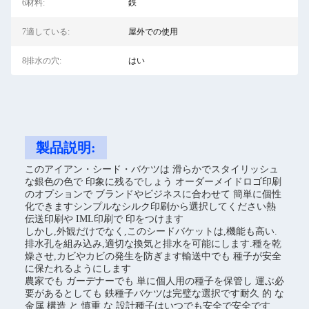
6材料:
鉄
7適している:
屋外での使用
8排水の穴:
はい
製品説明:
このアイアン・シード・バケツは 滑らかでスタイリッシュ
な銀色の色で 印象に残るでしょう オーダーメイドロゴ印刷
のオプションで ブランドやビジネスに合わせて 簡単に個性
化できますシンプルなシルク印刷から選択してください熱
伝送印刷や IML印刷で 印をつけます
しかし,外観だけでなく,このシードバケットは,機能も高い.
排水孔を組み込み,適切な換気と排水を可能にします.種を乾
燥させ,カビやカビの発生を防ぎます輸送中でも 種子が安全
に保たれるようにします
農家でも ガーデナーでも 単に個人用の種子を保管し 運ぶ必
要があるとしても 鉄種子バケツは完璧な選択です耐久 的 な
金属 構造 と 慎重 な 設計種子はいつでも安全で安全です