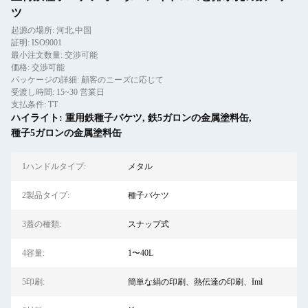
ツ
起源の場所: 河北,中国
証明: ISO9001
最小注文数量: 交渉可能
価格: 交渉可能
パッケージの詳細: 顧客のニーズに応じて
受渡し時間: 15~30 営業日
支払条件: TT
ハイライト:
重用鉄種子バケツ
,
鉄5ガロンの金属塗料缶
,
種子5ガロンの金属塗料缶
1ハンドルタイプ:
メタル
2製品タイプ:
種子バケツ
3蓋の種類:
スナップ式
4容量:
1〜40L
5印刷:
簡単な絹の印刷、熱伝達の印刷、Iml