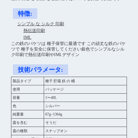
特徴:
シンプル な シルク 印刷
熱伝送印刷
IML
この鉄のバケツは 種子保管に最適です この頑丈な鉄のバケ
ツで 種子を安全に保管してください銀色でシンプルなシル
ク印刷で熱伝送印刷やIMLデザイン
技術パラメータ:
製品タイプ
種子 貯蔵 鉄 の 桶
使用
パッケージ
容量
1〜40L
色
シルバー
純重量
67g~1364g
蓋を含む
そうだ
蓋の種類
スナップオン