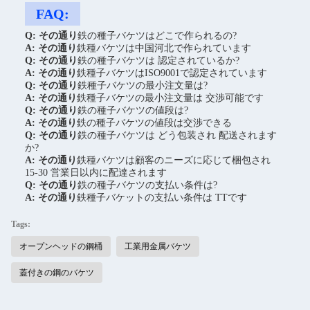
FAQ:
Q: その通り
鉄の種子バケツはどこで作られるの?
A: その通り
鉄種バケツは中国河北で作られています
Q: その通り
鉄の種子バケツは 認定されているか?
A: その通り
鉄種子バケツはISO9001で認定されています
Q: その通り
鉄種子バケツの最小注文量は?
A: その通り
鉄種子バケツの最小注文量は 交渉可能です
Q: その通り
鉄の種子バケツの値段は?
A: その通り
鉄の種子バケツの値段は交渉できる
Q: その通り
鉄の種子バケツは どう包装され 配送されます
か?
A: その通り
鉄種バケツは顧客のニーズに応じて梱包され
15-30 営業日以内に配達されます
Q: その通り
鉄の種子バケツの支払い条件は?
A: その通り
鉄種子バケットの支払い条件は TTです
Tags:
オープンヘッドの鋼桶
工業用金属バケツ
蓋付きの鋼のバケツ