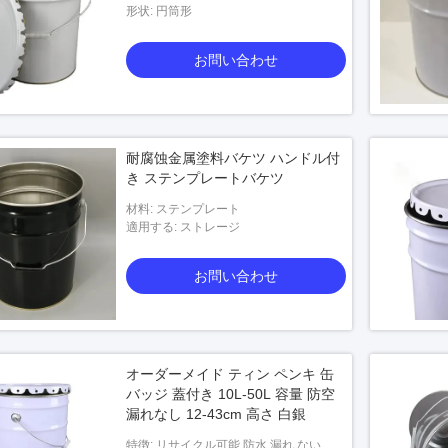
形状: 円筒形
お問い合わせ
耐腐蚀金属塗料バケツ ハンドル付
き ステンプレートバケツ
材料: ステンプレート
適用する: ストレージ
お問い合わせ
オーダーメイド ティン ペンキ 缶
バッジ 蓋付き 10L-50L 容量 防空
漏れなし 12-43cm 高さ 白銀
特徴: リサイクル可能 防水 漏れ ない