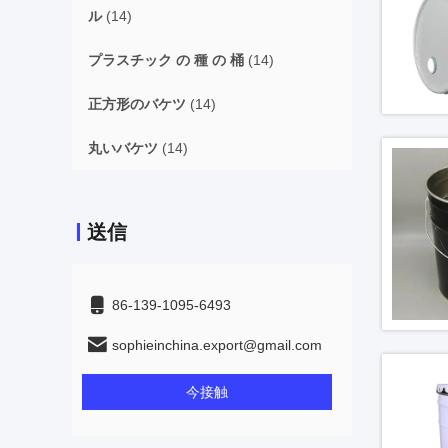
ル
(14)
プラスチック の 種 の 桶
(14)
正方形のバケツ
(14)
丸いバケツ
(14)
送信
86-139-1095-6493
sophieinchina.export@gmail.com
今接触