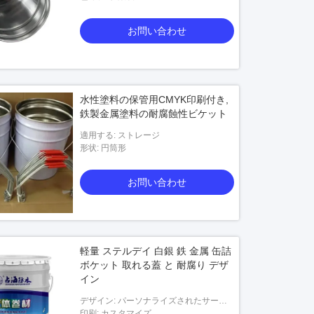
お問い合わせ
水性塗料の保管用CMYK印刷付き,
鉄製金属塗料の耐腐蝕性ビケット
適用する: ストレージ
形状: 円筒形
お問い合わせ
軽量 ステルデイ 白銀 鉄 金属 缶詰
ボケット 取れる蓋 と 耐腐り デザ
イン
デザイン: パーソナライズされたサービ
ス
印刷: カスタマイズ