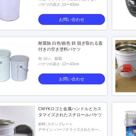
バケツの高さ: 12〜43cm
お問い合わせ
耐腐蝕 白色/銀色 鉄 脱ぎ取れる蓋
付きの空き塗料バケツ
色: 白い、銀製
バケツの高さ: 12〜43cm
お問い合わせ
CMYKロゴと金属ハンドルとカス
タマイズされたスチロールバケツ
材料: ステンプレート
デザイン: パーソナライズされたサービ
ス