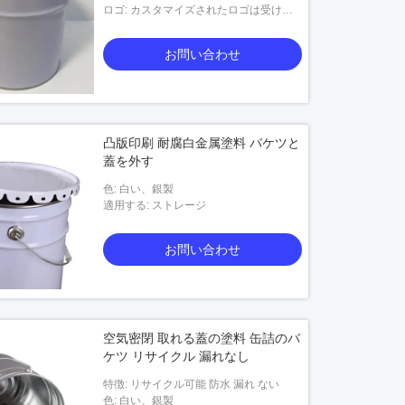
ロゴ: カスタマイズされたロゴは受け入
れられます
お問い合わせ
凸版印刷 耐腐白金属塗料 バケツと
蓋を外す
色: 白い、銀製
適用する: ストレージ
お問い合わせ
空気密閉 取れる蓋の塗料 缶詰のバ
ケツ リサイクル 漏れなし
特徴: リサイクル可能 防水 漏れ ない
色: 白い、銀製