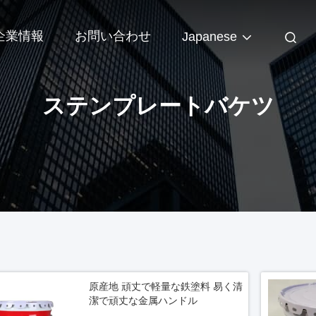
企業情報
お問い合わせ
Japanese
ステンプレートバケツ
原産地 頑丈で軽量な鉄塗料 易く清
潔で頑丈な金属ハンドル