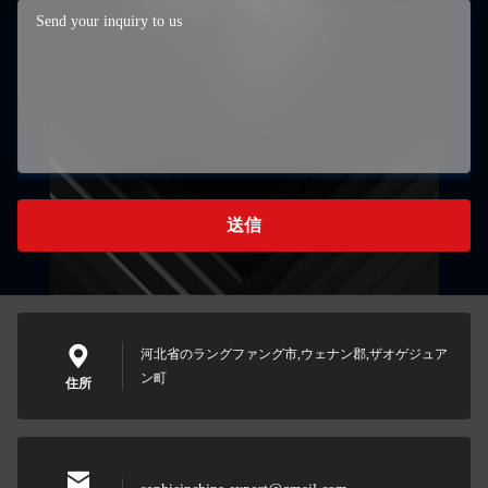
送信
河北省のラングファング市,ウェナン郡,ザオゲジュア
ン町
住所