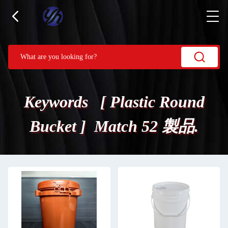
Keywords [ Plastic Round
Bucket ] Match 52 製品.